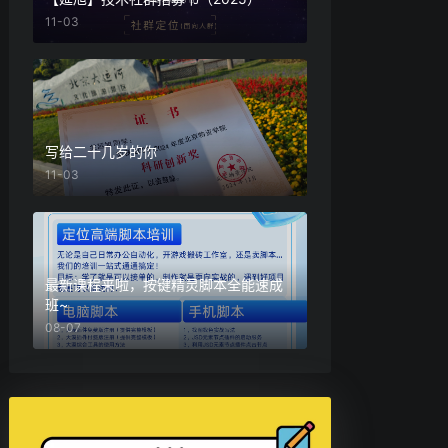
11-03
写给二十几岁的你
11-03
最新课程来啦，按键精灵脚本全能速成
班~
08-07