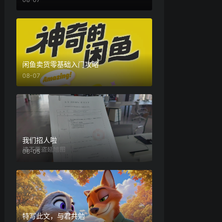
闲鱼卖货零基础入门攻略
08-07
我们招人啦
06-05
特写此文，与君共勉