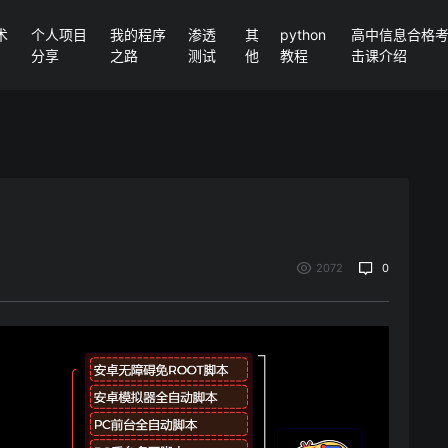
术
个人项目
我的程序
渗透
其
python
高中信息合格考P
分享
之路
测试
他
教程
击课介绍
2072
0