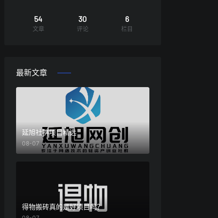
54
30
6
文章
评论
栏目
最新文章
延旭社群项目精选
08-07
得物搬砖真的是好项目吗？
08-07