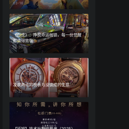
03-16
《白虎》：挣脱命运枷锁，每一份觉醒
都值得致敬
12-30
凌晨两点的腕表与没谈成的生意
12-22
【延旭】技术社群招募书（2025）