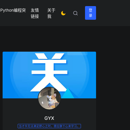
ython编程突
友情
关于
登
录
链接
我
GYX
当才华无法满足野心之时，便应静下心来学习。