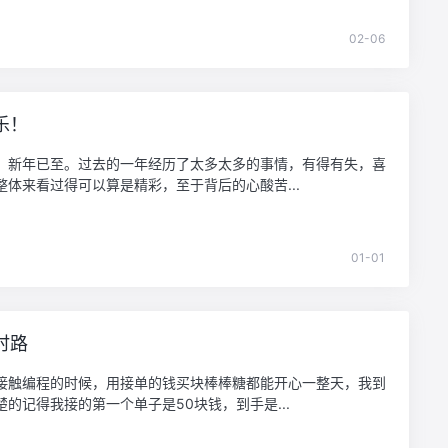
02-06
乐！
，新年已至。过去的一年经历了太多太多的事情，有得有失，喜
整体来看过得可以算是精彩，至于背后的心酸苦...
01-01
时路
接触编程的时候，用接单的钱买块棒棒糖都能开心一整天，我到
楚的记得我接的第一个单子是50块钱，到手是...