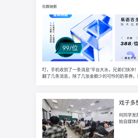
社群纳新
叮，手机收到了一条消息“平台大水，兄弟们快冲
翻了几条消息，除了几张金额少的可怜的奶茶券，剩
戏子多
何同学发
始自媒体