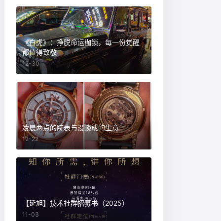
《白虎》：挣脱命运枷锁，每一份觉醒
都值得致敬
12-30
凌晨两点的腕表与没谈成的生意
12-22
【延旭】技术社群招募书（2025）
11-03