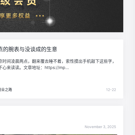
点的腕表与没谈成的生意
京时间凌晨两点，翻来覆去睡不着，索性摸出手机敲下这些字，
心来读读。文章地址：https://mp...
创业之路
12-22
November 3, 2025