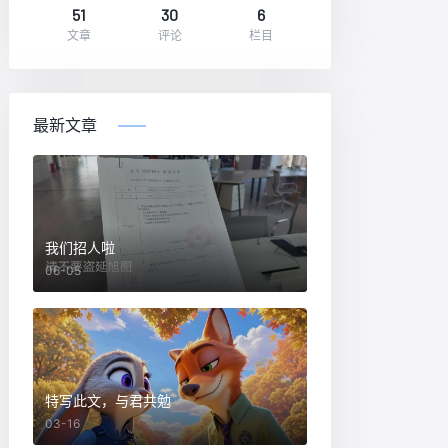
51
30
6
文章
评论
栏目
最新文章
我们招人啦
06-05
特写此文，与君共勉
03-16