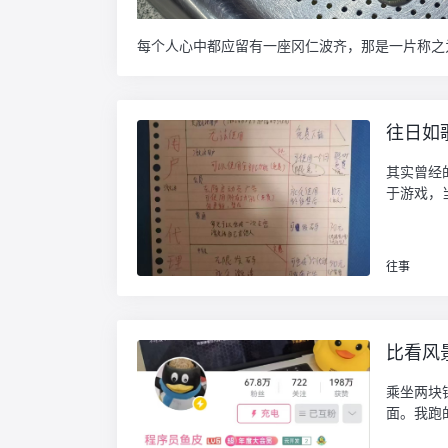
往日如
其实曾经
于游戏，当
往事
比看风
乘坐两块
面。我跑