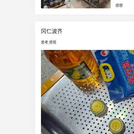
感想
冈仁波齐
思考
,
感悟