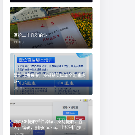
写给二十几岁的你
11-03
最新课程来啦，按键精灵脚本全能速成
班~
08-07
网页CK提取插件源码，支持提取，置
入，编辑，删除cookie。比控制台操作
更加方便。
07-26