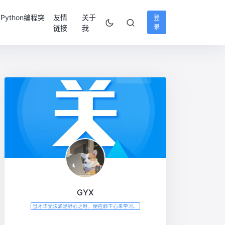
ython编程突
友情
关于
登
录
链接
我
GYX
当才华无法满足野心之时，便应静下心来学习。